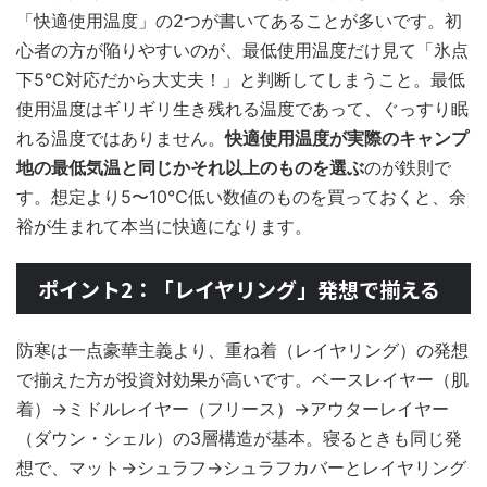
「快適使用温度」の2つが書いてあることが多いです。初
心者の方が陥りやすいのが、最低使用温度だけ見て「氷点
下5℃対応だから大丈夫！」と判断してしまうこと。最低
使用温度はギリギリ生き残れる温度であって、ぐっすり眠
れる温度ではありません。
快適使用温度が実際のキャンプ
地の最低気温と同じかそれ以上のものを選ぶ
のが鉄則で
す。想定より5〜10℃低い数値のものを買っておくと、余
裕が生まれて本当に快適になります。
ポイント2：「レイヤリング」発想で揃える
防寒は一点豪華主義より、重ね着（レイヤリング）の発想
で揃えた方が投資対効果が高いです。ベースレイヤー（肌
着）→ミドルレイヤー（フリース）→アウターレイヤー
（ダウン・シェル）の3層構造が基本。寝るときも同じ発
想で、マット→シュラフ→シュラフカバーとレイヤリング