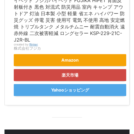
イペット フジカハイペット FUJIKA HiPET 背面反
射板付き 黒色 対流式 防災用品 室内 キャンプ アウ
トドア 灯油 日本製 小型 軽量 省エネ ハイパワー 防
災グッズ 停電 災害 使用可 電気 不使用 高地 安定燃
焼 トリプルタンク メタルチムニー 耐震自動消火 遠
赤外線 二次被害軽減 ロングセラー KSP-229-21C-
J2R-BL
created by
Rinker
株式会社フジカ
Amazon
楽天市場
Yahooショッピング