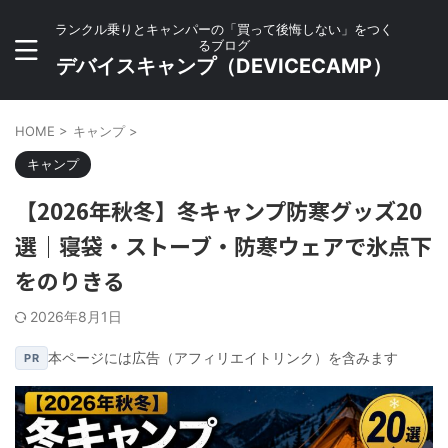
ランクル乗りとキャンパーの「買って後悔しない」をつく
るブログ
デバイスキャンプ（DEVICECAMP）
HOME
>
キャンプ
>
キャンプ
【2026年秋冬】冬キャンプ防寒グッズ20
選｜寝袋・ストーブ・防寒ウェアで氷点下
をのりきる
2026年8月1日
本ページには広告（アフィリエイトリンク）を含みます
PR