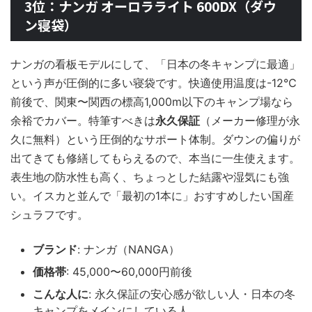
3位：ナンガ オーロラライト 600DX（ダウ
ン寝袋）
ナンガの看板モデルにして、「日本の冬キャンプに最適」
という声が圧倒的に多い寝袋です。快適使用温度は-12℃
前後で、関東〜関西の標高1,000m以下のキャンプ場なら
余裕でカバー。特筆すべきは
永久保証
（メーカー修理が永
久に無料）という圧倒的なサポート体制。ダウンの偏りが
出てきても修繕してもらえるので、本当に一生使えます。
表生地の防水性も高く、ちょっとした結露や湿気にも強
い。イスカと並んで「最初の1本に」おすすめしたい国産
シュラフです。
ブランド
: ナンガ（NANGA）
価格帯
: 45,000〜60,000円前後
こんな人に
: 永久保証の安心感が欲しい人・日本の冬
キャンプをメインにしている人