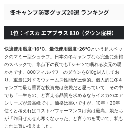
冬キャンプ防寒グッズ20選 ランキング
1位：イスカ エアプラス 810（ダウン寝袋）
快適使用温度-16℃、最低使用温度-26℃
という超スペッ
クのマミー型シュラフ。日本の冬キャンプなら完全に余裕
のスペックで、氷点下の夜でもTシャツで眠れる次元の暖
かさです。800フィルパワーのダウンを810g封入してお
り、重量に対するウォームス性能が圧倒的。個人的に冬キ
ャンプで最も重要な投資先は寝袋だと思っていて、その中
でも「一生もの」と言える品質を求めるならイスカのエア
シリーズが最高峰です。価格は高いですが、10年・20年
使うと考えればコストパフォーマンスは実は最高。娘たち
が「昨日ぜんぜん寒くなかった」と言うのを聞いて、私も
これに買い換えました。