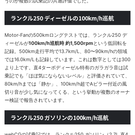
うのが複数の試乗記の共通評価でした。
ランクル250 ディーゼルの100km/h巡航
Motor-Fanの500kmロングテストでは、ランクル250 デ
ィーゼルが
100km/h巡航時 約1,500rpm
という低回転を
記録。500km走行平均で13.7km/L、80〜90km/hの領域
では16.0km/Lも記録しています。これは数字としては300
より上です。直4ターボディーゼル特有のガラガラ音は試
乗記でも「ほぼ気にならないレベル」と評価されていて、
80km/hまでは「静か」、100km/h超でAピラー付近の風
切り音が少し気になってくる、という挙動が複数のオーナ
ー検証で報告されています。
ランクル250 ガソリンの100km/h巡航
webCGの試乗記では、ランクル250 ガソリン（2.7L 直4