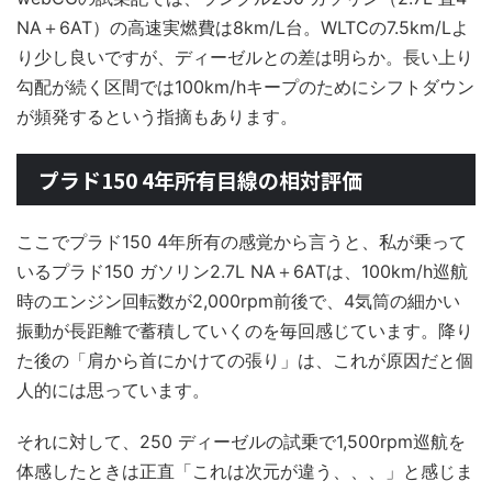
NA＋6AT）の高速実燃費は8km/L台。WLTCの7.5km/Lよ
り少し良いですが、ディーゼルとの差は明らか。長い上り
勾配が続く区間では100km/hキープのためにシフトダウン
が頻発するという指摘もあります。
プラド150 4年所有目線の相対評価
ここでプラド150 4年所有の感覚から言うと、私が乗って
いるプラド150 ガソリン2.7L NA＋6ATは、100km/h巡航
時のエンジン回転数が2,000rpm前後で、4気筒の細かい
振動が長距離で蓄積していくのを毎回感じています。降り
た後の「肩から首にかけての張り」は、これが原因だと個
人的には思っています。
それに対して、250 ディーゼルの試乗で1,500rpm巡航を
体感したときは正直「これは次元が違う、、、」と感じま