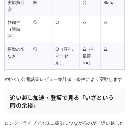
実燃費目
級
台
8km/L
安
静粛性
◎
○
△
△
（巡航
時）
振動の少
◎
○（直4デ
△（4
△
なさ
ィーゼ
気筒
ル）
NA）
※すべて公開試乗レビュー集計値・条件により変動します
追い越し加速・登坂で見る「いざという
時の余裕」
ロングドライブで地味に疲労につながるのが「追い越した