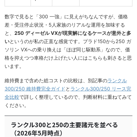
数字で見ると「300 一強」に見えがちなんですが、価格
差・受注停止状況・5人家族のリアルな運用を加味する
と、
250 ディーゼル VXが現実解になるケースが意外と多
い
というのが私の正直な感覚です。プラド150から250 ガ
ソリン VXへの乗り換えは「ほぼ同じ駆動系」なので、価
格を抑えつつ車格だけ上げたい人にはこちらも刺さると思
います。
維持費まで含めた総コストの比較は、別記事の
ランクル
300/250 維持費完全ガイド
と
ランクル300/250 リース完
全比較
で詳しく整理しているので、判断材料に重ねてみて
ください。
ランクル300と250の主要諸元を並べる
（2026年5月時点）