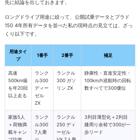
先に結論を出しておきます。
ロングドライブ用途に絞って、公開試乗データとプラド
150 4年所有データを並べた私の現時点の見立ては、ざっ
くり以下です。
用途タイ
1番手
2番手
補足
プ
高速
ランク
ランクル
静粛性・直進安定性・
500km級
ル300
300 ガソ
100km/h巡航時の回転
を年20回
ディー
リン ZX
数すべてで300優位
以上走る
ゼル
ZX
家族5人
ランク
ランクル
3列目薄型化＋2列目
＋荷物満
ル300
250 ディ
膝周り余裕で300が一
載キャン
7人乗
ーゼル
歩リード
プ往復
り
VX 7人乗