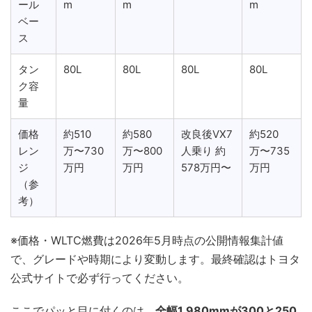
ール
m
m
m
ベー
ス
タン
80L
80L
80L
80L
ク容
量
価格
約510
約580
改良後VX7
約520
レン
万〜730
万〜800
人乗り 約
万〜735
ジ
万円
万円
578万円〜
万円
（参
考）
※価格・WLTC燃費は2026年5月時点の公開情報集計値
で、グレードや時期により変動します。最終確認はトヨタ
公式サイトで必ず行ってください。
ここでパッと目に付くのは、
全幅1,980mmが300と250