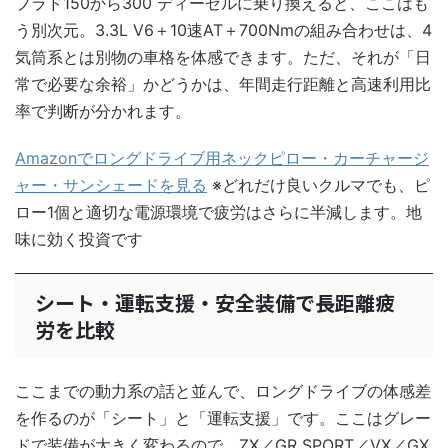
プラド150から300 ディーゼルに乗り換えると、ここはも
う別次元。3.3L V6＋10速AT＋700Nmの組み合わせは、4
気筒系とは別物の車格を体感できます。ただ、それが「日
常で必要な余裕」かどうかは、年間走行距離と高速利用比
率で判断が分かれます。
Amazonでロングドライブ用ネックピロー・カーチャージ
ャー・サンシェードを見る
※どれだけ良いクルマでも、ピ
ロー1個と適切な電源環境で疲労はさらに半減します。地
味に効く投資です
シート・運転支援・安全装備で長距離疲
労を比較
ここまでの動力系の話と並んで、ロングドライブの体感差
を作るのが「シート」と「運転支援」です。ここはグレー
ドで装備が大きく変わるので、ZX／GR SPORT／VX／GX