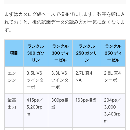
まずはカタログ値ベースで横並びにします。数字を頭に入
れておくと、後の試乗データの読み方が一気に深くなりま
す。
ランクル
ランクル
ランクル
ランクル
項目
300 ガソ
300 ディ
250 ガソリ
250 ディ
リン
ーゼル
ン
ーゼル
エン
3.5L V6
3.3L V6
2.7L 直4
2.8L 直4
ジン
ツインタ
ツインタ
NA
ターボ
ーボ
ーボ
最高
415ps／
309ps相
163ps相当
204ps／
出力
5,200rp
当
3,000-
m
3,400rp
m