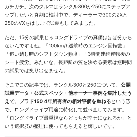
ガチガチ。次のクルマはランクル300か250にステップア
ップしたいと真剣に検討中で、ディーラーで300のZXと
250のVXをはしごで試乗もしてみました。
ただ、15分の試乗じゃロングドライブの真価はほぼ分から
ないんですよね。「100km/h巡航時のエンジン回転数」
「追い越し時のシフトダウン頻度」「3時間連続運転後の
シート疲労」みたいな、長距離の質を決める要素は短時間
の試乗では炙り出せません。
そこでこの記事では、ランクル300と250について、
公開
試乗データ・公式スペック・他オーナー事例を集計したう
えで、プラド150 4年所有者の相対評価を重ねる
という形
で、ロングドライブ用途に特化して並べ直してみます。
「ロングドライブ最重視ならどっちが幸せになれるか」と
いう選択肢の整理に使ってもらえると嬉しいです。