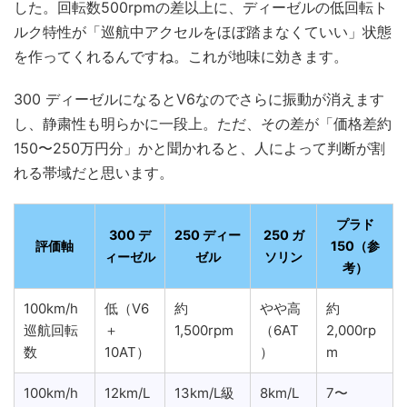
した。回転数500rpmの差以上に、ディーゼルの低回転ト
ルク特性が「巡航中アクセルをほぼ踏まなくていい」状態
を作ってくれるんですね。これが地味に効きます。
300 ディーゼルになるとV6なのでさらに振動が消えます
し、静粛性も明らかに一段上。ただ、その差が「価格差約
150〜250万円分」かと聞かれると、人によって判断が割
れる帯域だと思います。
プラド
300 デ
250 ディー
250 ガ
評価軸
150（参
ィーゼル
ゼル
ソリン
考）
100km/h
低（V6
約
やや高
約
巡航回転
＋
1,500rpm
（6AT
2,000rp
数
10AT）
）
m
100km/h
12km/L
13km/L級
8km/L
7〜