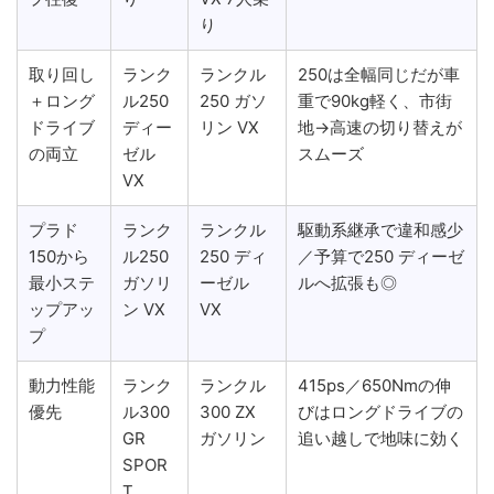
り
取り回し
ランク
ランクル
250は全幅同じだが車
＋ロング
ル250
250 ガソ
重で90kg軽く、市街
ドライブ
ディー
リン VX
地→高速の切り替えが
の両立
ゼル
スムーズ
VX
プラド
ランク
ランクル
駆動系継承で違和感少
150から
ル250
250 ディ
／予算で250 ディーゼ
最小ステ
ガソリ
ーゼル
ルへ拡張も◎
ップアッ
ン VX
VX
プ
動力性能
ランク
ランクル
415ps／650Nmの伸
優先
ル300
300 ZX
びはロングドライブの
GR
ガソリン
追い越しで地味に効く
SPOR
T