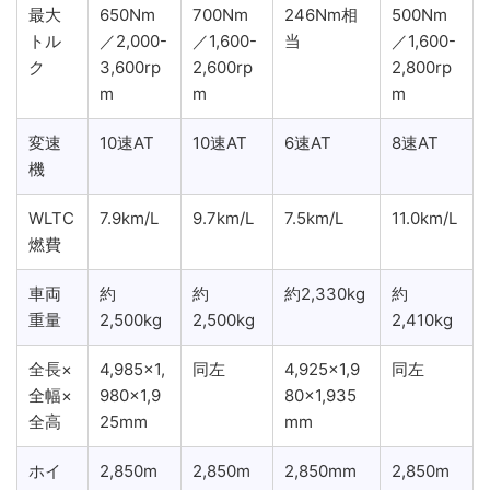
最大
650Nm
700Nm
246Nm相
500Nm
トル
／2,000-
／1,600-
当
／1,600-
ク
3,600rp
2,600rp
2,800rp
m
m
m
変速
10速AT
10速AT
6速AT
8速AT
機
WLTC
7.9km/L
9.7km/L
7.5km/L
11.0km/L
燃費
車両
約
約
約2,330kg
約
重量
2,500kg
2,500kg
2,410kg
全長×
4,985×1,
同左
4,925×1,9
同左
全幅×
980×1,9
80×1,935
全高
25mm
mm
ホイ
2,850m
2,850m
2,850mm
2,850m