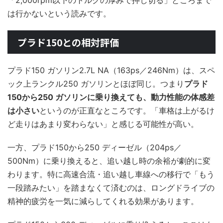
「2,000rpm以下のトルクの厚みで押し切る」ところまで
は行かないという読みです。
プラド150との相対評価
プラド150 ガソリン2.7L NA（163ps／246Nm）は、スペ
ック上ランクル250 ガソリンとほぼ同じ。つまり
プラド
150から250 ガソリンに乗り換えても、動力性能の体感差
は小さい
というのが正直なところです。「車格は上がるけ
ど走りはあまり変わらない」と感じる可能性が高い。
一方、プラド150から250 ディーゼル（204ps／
500Nm）に乗り換えると、追い越し時の余裕が劇的に変
わります。特に高速合流・追い越し車線への移行で「もう
一段踏みたい」を踏まなくて済むのは、ロングドライブの
精神的疲労を一気に減らしてくれる効果があります。