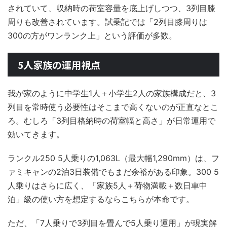
されていて、収納時の荷室容量を底上げしつつ、3列目膝
周りも改善されています。試乗記では「2列目膝周りは
300の方がワンランク上」という評価が多数。
5人家族の運用視点
我が家のように中学生1人＋小学生2人の家族構成だと、3
列目を常時使う必要性はそこまで高くないのが正直なとこ
ろ。むしろ「3列目格納時の荷室幅と高さ」が日常運用で
効いてきます。
ランクル250 5人乗りの1,063L（最大幅1,290mm）は、フ
ァミキャンの2泊3日装備でもまだ余裕がある印象。300 5
人乗りはさらに広く、「家族5人＋荷物満載＋数日車中
泊」級の使い方を想定するならこちらが本命です。
ただ、「7人乗りで3列目を畳んで5人乗り運用」が現実解