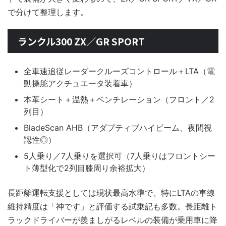
で分けて整理します。
ランクル300 ZX／GR SPORT
全車速追従レーダークルーズコントロール＋LTA（電
動操舵アクチュエータ装着車）
本革シート＋温熱＋ベンチレーション（フロント／2
列目）
BladeScan AHB（アダプティブハイビーム、夜間視
認性◎）
5人乗り／7人乗りを選択可（7人乗りはフロントシー
ト薄型化で2列目膝周り余裕拡大）
長距離運転支援としては現状最高水準で、特にLTAの車線
維持精度は「神です」と評価する試乗記も多数。長距離ト
ラックドライバーが羨ましがるレベルの装備が乗用車に降