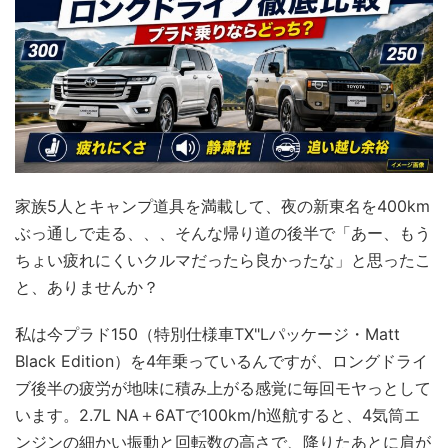
家族5人とキャンプ道具を満載して、夜の新東名を400km
ぶっ通しで走る、、、そんな帰り道の後半で「あー、もう
ちょい疲れにくいクルマだったら良かったな」と思ったこ
と、ありませんか？
私は今プラド150（特別仕様車TX"Lパッケージ・Matt
Black Edition）を4年乗っているんですが、ロングドライ
ブ後半の疲労が地味に積み上がる感覚に毎回モヤっとして
います。2.7L NA＋6ATで100km/h巡航すると、4気筒エ
ンジンの細かい振動と回転数の高さで、降りたあとに肩が