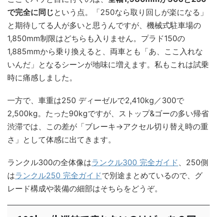
で完全に同じ
という点。「250なら取り回しが楽になる」
と期待してる人が多いと思うんですが、機械式駐車場の
1,850mm制限はどちらも入りません。プラド150の
1,885mmから乗り換えると、両車とも「あ、ここ入れな
いんだ」となるシーンが地味に増えます。私もこれは試乗
時に痛感しました。
一方で、車重は250 ディーゼルで2,410kg／300で
2,500kg。たった90kgですが、ストップ&ゴーの多い帰省
渋滞では、この差が「ブレーキ→アクセル切り替え時の重
さ」として体感に出てきます。
ランクル300の全体像は
ランクル300 完全ガイド
、250側
は
ランクル250 完全ガイド
で別途まとめているので、グ
レード構成や装備の細部はそちらをどうぞ。