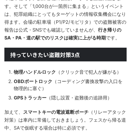
す。そして「1,000台が一箇所に集まる」というイベント
は、犯罪組織にとってもターゲットの情報収集機会になり
得ます。会場の駐車場（P1/P2/モビリタ）での盗難被害の
報告は公式・SNSでも確認していませんが、
行き帰りの
SA・PA・道の駅でのリスクは確実に上がる時期
です。
持っていきたい盗難対策3点
物理ハンドルロック
（クリック音で犯人が嫌がる）
OBDポートロック
（コーディング書換攻撃の入口を
物理的に塞ぐ）
GPSトラッカー
（隠し設置・盗難後の追跡用）
加えて、
スマートキーの電波遮断ポーチ
（リレーアタック
対策）は車内に常備しておきましょう。フェスから帰る道
中、SAで仮眠する場合は特に必須です。