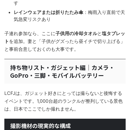
す
レインウェアまたは折りたたみ傘
：梅雨入り直前で天
気急変リスクあり
子連れ参加なら、ここに
子供用の冷却タオル
と
塩タブレッ
ト
を追加。妻と「子供がグズったら昼イチで切り上げる」
と事前合意しておくのも大事です。
持ち物リスト・ガジェット編｜カメラ・
GoPro・三脚・モバイルバッテリー
LCFJは、ガジェット好きにとっては撮らないと後悔する
イベントです。1,000台超のランクルが整列している景色
は、日本でここでしか撮れません。
撮影機材の現実的な構成