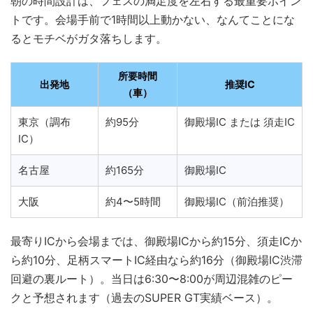
朝の時間設計は、フェスの満足度を左右する最重要ポイン
トです。会場手前で1時間以上動かない、なんてことにな
るとモチベがガタ落ちします。
所要時間
出発地
推奨IC
（車）
東京（調布
約95分
御殿場IC または 須走IC
IC）
名古屋
約165分
御殿場IC
大阪
約4〜5時間
御殿場IC（前泊推奨）
最寄りICから会場までは、御殿場ICから約15分、須走ICか
ら約10分、足柄スマートIC経由なら約16分（御殿場IC渋滞
回避の裏ルート）。当日は6:30〜8:00が周辺混雑のピー
クと予想されます（過去のSUPER GT実績ベース）。