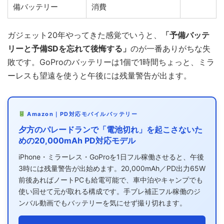
備バッテリー
消費
ガジェット20年やってきた感覚でいうと、
「予備バッテ
リーと予備SDを忘れて後悔する」
のが一番ありがちな失
敗です。GoProのバッテリーは1個で1時間ちょっと、ミラ
ーレスも望遠を使うと午後には残量警告が出ます。
Amazon｜PD対応モバイルバッテリー
夕方のパレードランで「電池切れ」を起こさないた
めの20,000mAh PD対応モデル
iPhone・ミラーレス・GoProを1日フル稼働させると、午後
3時には残量警告が出始めます。20,000mAh／PD出力65W
前後あればノートPCも給電可能で、車中泊やキャンプでも
使い回せて元が取れる構成です。手ブレ補正フル稼働のジ
ンバル動画でもバッテリーを気にせず撮り切れます。