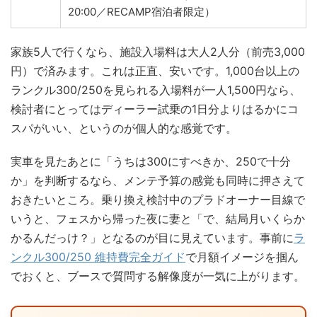
20:00／RECAMP宿泊者限定）
家族5人で行くなら、施設入場料は大人2人分（前売3,000
円）で済みます。これは正直、安いです。1,000台以上の
ランクル300/250を見られる入場料が一人1,500円なら、
検討者にとってはディーラー試乗の1日分よりはるかにコ
スパがいい、というのが個人的な感覚です。
実車を見たあとに「うちは300にすべきか、250で十分
か」を判断するなら、メンテ予算の感覚も同時に押さえて
おきたいところ。乗り換え検討中のプラドオーナー目線で
いうと、フェスから帰った夜に妻と「で、結局月いくらか
かるんだっけ？」となるのが目に見えています。事前に
ラ
ンクル300/250 維持費完全ガイド
で月額イメージを掴ん
でおくと、ブースで質問する解像度が一気に上がります。