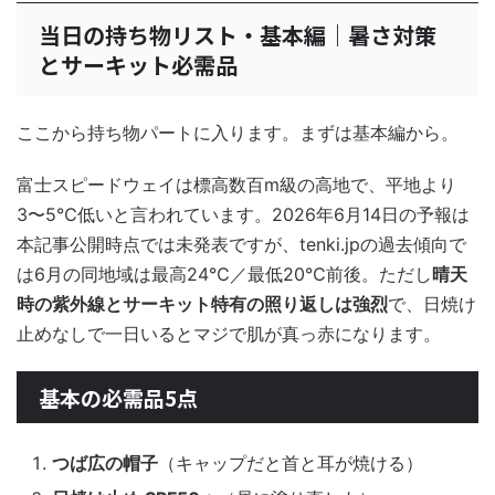
当日の持ち物リスト・基本編｜暑さ対策
とサーキット必需品
ここから持ち物パートに入ります。まずは基本編から。
富士スピードウェイは標高数百m級の高地で、平地より
3〜5℃低いと言われています。2026年6月14日の予報は
本記事公開時点では未発表ですが、tenki.jpの過去傾向で
は6月の同地域は最高24℃／最低20℃前後。ただし
晴天
時の紫外線とサーキット特有の照り返しは強烈
で、日焼け
止めなしで一日いるとマジで肌が真っ赤になります。
基本の必需品5点
つば広の帽子
（キャップだと首と耳が焼ける）