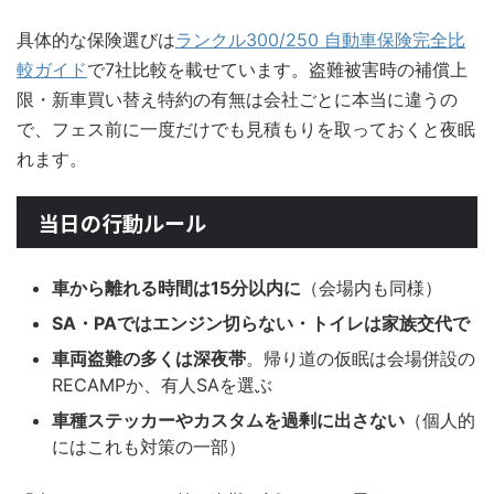
具体的な保険選びは
ランクル300/250 自動車保険完全比
較ガイド
で7社比較を載せています。盗難被害時の補償上
限・新車買い替え特約の有無は会社ごとに本当に違うの
で、フェス前に一度だけでも見積もりを取っておくと夜眠
れます。
当日の行動ルール
車から離れる時間は15分以内に
（会場内も同様）
SA・PAではエンジン切らない・トイレは家族交代で
車両盗難の多くは深夜帯
。帰り道の仮眠は会場併設の
RECAMPか、有人SAを選ぶ
車種ステッカーやカスタムを過剰に出さない
（個人的
にはこれも対策の一部）