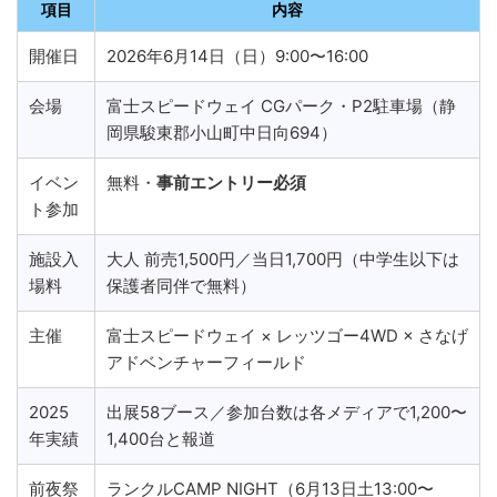
項目
内容
開催日
2026年6月14日（日）9:00〜16:00
会場
富士スピードウェイ CGパーク・P2駐車場（静
岡県駿東郡小山町中日向694）
イベン
無料・
事前エントリー必須
ト参加
施設入
大人 前売1,500円／当日1,700円（中学生以下は
場料
保護者同伴で無料）
主催
富士スピードウェイ × レッツゴー4WD × さなげ
アドベンチャーフィールド
2025
出展58ブース／参加台数は各メディアで1,200〜
年実績
1,400台と報道
前夜祭
ランクルCAMP NIGHT（6月13日土13:00〜