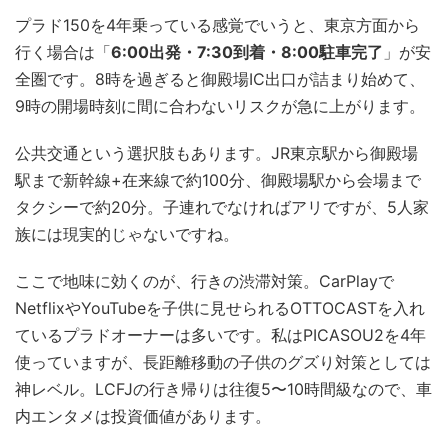
プラド150を4年乗っている感覚でいうと、東京方面から
行く場合は「
6:00出発・7:30到着・8:00駐車完了
」が安
全圏です。8時を過ぎると御殿場IC出口が詰まり始めて、
9時の開場時刻に間に合わないリスクが急に上がります。
公共交通という選択肢もあります。JR東京駅から御殿場
駅まで新幹線+在来線で約100分、御殿場駅から会場まで
タクシーで約20分。子連れでなければアリですが、5人家
族には現実的じゃないですね。
ここで地味に効くのが、行きの渋滞対策。CarPlayで
NetflixやYouTubeを子供に見せられるOTTOCASTを入れ
ているプラドオーナーは多いです。私はPICASOU2を4年
使っていますが、長距離移動の子供のグズり対策としては
神レベル。LCFJの行き帰りは往復5〜10時間級なので、車
内エンタメは投資価値があります。