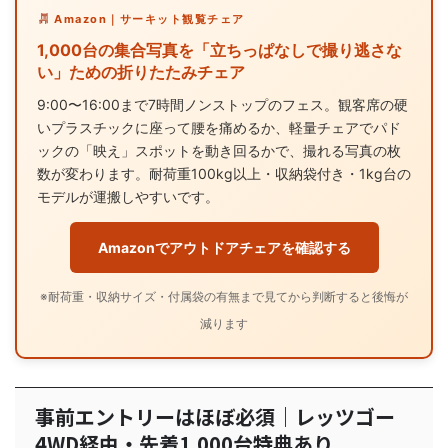
Amazon｜サーキット観覧チェア
1,000台の集合写真を「立ちっぱなしで撮り逃さな
い」ための折りたたみチェア
9:00〜16:00まで7時間ノンストップのフェス。観客席の硬
いプラスチックに座って腰を痛めるか、軽量チェアでパド
ックの「映え」スポットを動き回るかで、撮れる写真の枚
数が変わります。耐荷重100kg以上・収納袋付き・1kg台の
モデルが運搬しやすいです。
Amazonでアウトドアチェアを確認する
※耐荷重・収納サイズ・付属袋の有無まで見てから判断すると後悔が
減ります
事前エントリーはほぼ必須｜レッツゴー
4WD経由・先着1,000台特典あり