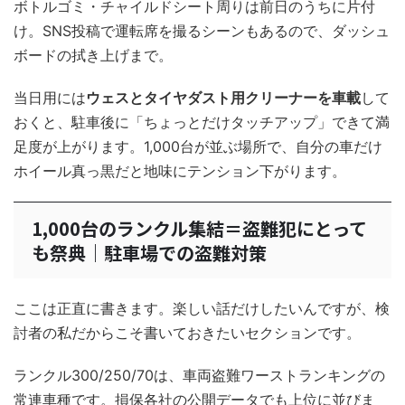
ボトルゴミ・チャイルドシート周りは前日のうちに片付
け。SNS投稿で運転席を撮るシーンもあるので、ダッシュ
ボードの拭き上げまで。
当日用には
ウェスとタイヤダスト用クリーナーを車載
して
おくと、駐車後に「ちょっとだけタッチアップ」できて満
足度が上がります。1,000台が並ぶ場所で、自分の車だけ
ホイール真っ黒だと地味にテンション下がります。
1,000台のランクル集結＝盗難犯にとって
も祭典｜駐車場での盗難対策
ここは正直に書きます。楽しい話だけしたいんですが、検
討者の私だからこそ書いておきたいセクションです。
ランクル300/250/70は、車両盗難ワーストランキングの
常連車種です。損保各社の公開データでも上位に並びま