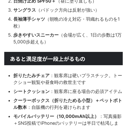
日焼け止め SPF50＋
（昼に塗り直しも）
サングラス
（パドック方向は反射が強い）
長袖薄手シャツ
（朝晩の冷え対応・羽織れるものを1
枚）
歩きやすいスニーカー
（会場が広く、1日の歩数は1万
5,000歩超えも）
あると満足度が一段上がるもの
折りたたみチェア
：観客席は硬いプラスチック。トー
クショー観覧や昼食時の救世主です
シートクッション
：観客席に座る場合の必須アイテム
クーラーボックス（折りたためる小型）＋ペットボト
ル数本
：自販機の行列を避けられます
モバイルバッテリー（10,000mAh以上）
：写真撮影
＋SNS投稿でiPhoneのバッテリーは半日で枯渇しま