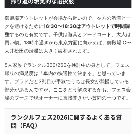
帰り道の現実的な選択肢
御殿場アウトレットが会場から近いので、夕方の渋滞ピー
クを避けるために
16:30〜18:30はアウトレットで時間調
整
するのも有効です。子供は遊具とフードコート、大人は
買い物。18時半過ぎから東京方面に向かえば、御殿場IC〜
大井松田の渋滞は大きく緩和されます。
5人家族でランクル300/250を検討中の身として、フェス
帰りの満足度は「車内の快適性で決まる」と思っていま
す。プラドだと3列目が手狭でうちは長女が我慢している
部分があるんですが、ここをどう解決するかも、フェス会
場のブースで現オーナーに直接聞きたい質問の一つです。
ランクルフェス2026に関するよくある質
問（FAQ）