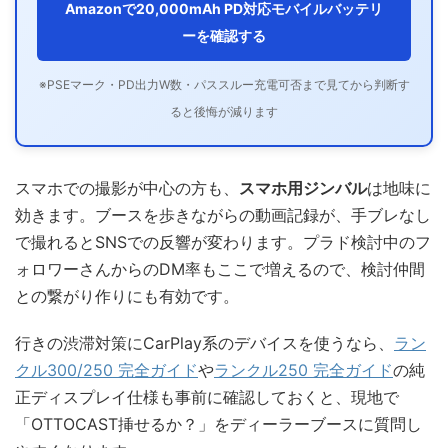
Amazonで20,000mAh PD対応モバイルバッテリ
ーを確認する
※PSEマーク・PD出力W数・パススルー充電可否まで見てから判断す
ると後悔が減ります
スマホでの撮影が中心の方も、
スマホ用ジンバル
は地味に
効きます。ブースを歩きながらの動画記録が、手ブレなし
で撮れるとSNSでの反響が変わります。プラド検討中のフ
ォロワーさんからのDM率もここで増えるので、検討仲間
との繋がり作りにも有効です。
行きの渋滞対策にCarPlay系のデバイスを使うなら、
ラン
クル300/250 完全ガイド
や
ランクル250 完全ガイド
の純
正ディスプレイ仕様も事前に確認しておくと、現地で
「OTTOCAST挿せるか？」をディーラーブースに質問し