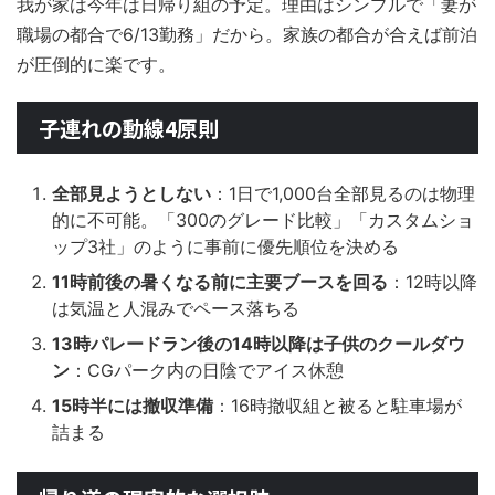
我が家は今年は日帰り組の予定。理由はシンプルで「妻が
職場の都合で6/13勤務」だから。家族の都合が合えば前泊
が圧倒的に楽です。
子連れの動線4原則
全部見ようとしない
：1日で1,000台全部見るのは物理
的に不可能。「300のグレード比較」「カスタムショ
ップ3社」のように事前に優先順位を決める
11時前後の暑くなる前に主要ブースを回る
：12時以降
は気温と人混みでペース落ちる
13時パレードラン後の14時以降は子供のクールダウ
ン
：CGパーク内の日陰でアイス休憩
15時半には撤収準備
：16時撤収組と被ると駐車場が
詰まる