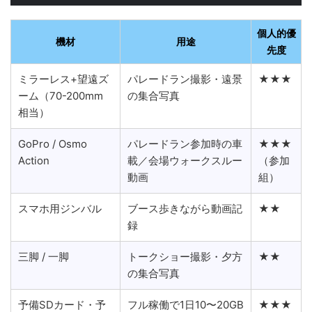
個人的優
機材
用途
先度
ミラーレス+望遠ズ
パレードラン撮影・遠景
★★★
ーム（70-200mm
の集合写真
相当）
GoPro / Osmo
パレードラン参加時の車
★★★
Action
載／会場ウォークスルー
（参加
動画
組）
スマホ用ジンバル
ブース歩きながら動画記
★★
録
三脚 / 一脚
トークショー撮影・夕方
★★
の集合写真
予備SDカード・予
フル稼働で1日10〜20GB
★★★