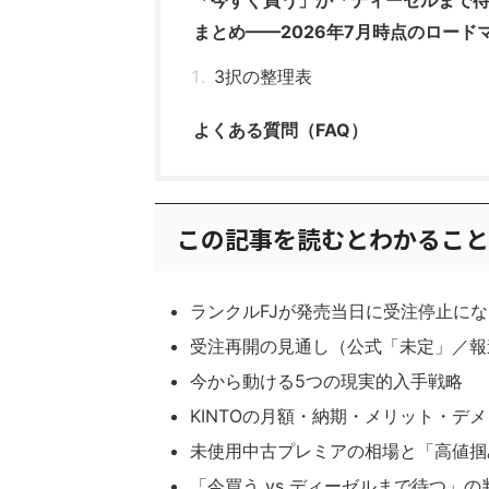
「今すぐ買う」か「ディーゼルまで待
まとめ——2026年7月時点のロード
3択の整理表
よくある質問（FAQ）
この記事を読むとわかること
ランクルFJが発売当日に受注停止に
受注再開の見通し（公式「未定」／報道
今から動ける5つの現実的入手戦略
KINTOの月額・納期・メリット・デ
未使用中古プレミアの相場と「高値掴
「今買う vs ディーゼルまで待つ」の