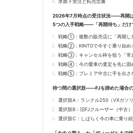
水面下受注と転売念書
2026年7月時点の受注状況——再開
5つの入手戦略——「再開待ち」だけ
戦略①：複数の販売店に「再開し
戦略②：KINTOで今すぐ乗り始め
戦略③：キャンセル枠を狙う「常
戦略④：今の愛車の査定を先に固
戦略⑤：プレミア中古に手を出さ
待つ間の選択肢——FJを諦めた場合
選択肢A：ランクル250（VXガソ
選択肢B：旧FJクルーザー（中古
選択肢C：しばらく今の車に乗り続