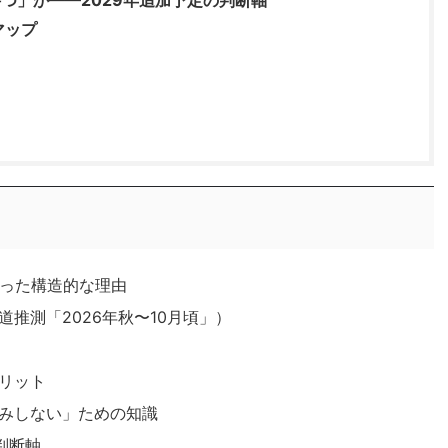
つ」か——2029年追加予定の判断軸
マップ
なった構造的な理由
推測「2026年秋〜10月頃」）
メリット
みしない」ための知識
判断軸