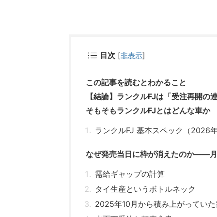
目次
[
非表示
]
この記事を読むとわかること
【結論】ランクルFJは「受注再開の
そもそもランクルFJとはどんな車か
ランクルFJ 基本スペック（2026
なぜ発売当日に枠が消えたのか——月販1
需給ギャップの計算
タイ生産というボトルネック
2025年10月から積み上がってい