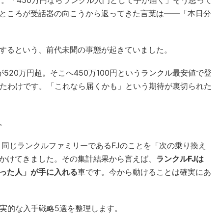
売日。「450万円ならランクル入門として手が届く」そう思って
ところが受話器の向こうから返ってきた言葉は——「本日分
するという、前代未聞の事態が起きていました。
が520万円超。そこへ450万100円というランクル最安値で登
したわけです。「これなら届くかも」という期待が裏切られた
。
、同じランクルファミリーであるFJのことを「次の乗り換え
かけてきました。その集計結果から言えば、
ランクルFJは
った人」が手に入れる
車です。今から動けることは確実にあ
現実的な入手戦略5選を整理します。