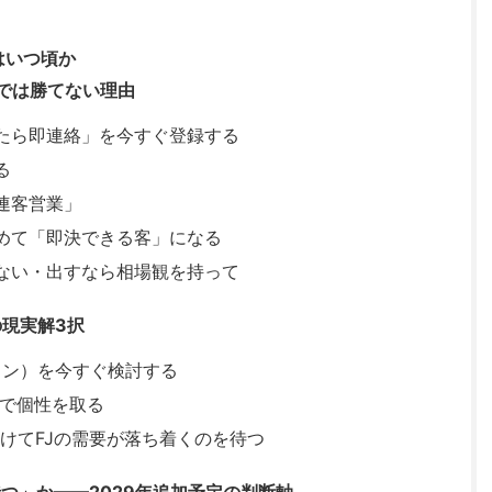
はいつ頃か
では勝てない理由
たら即連絡」を今すぐ登録する
る
連客営業」
めて「即決できる客」になる
ない・出すなら相場観を持って
の現実解3択
リン）を今すぐ検討する
）で個性を取る
けてFJの需要が落ち着くのを待つ