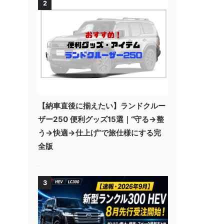
2
【納車直後に揃えたい】ランドクルー
ザー250 便利グッズ15選｜“守る→整
う→快適→仕上げ”で旅仕様にする完
全版
3