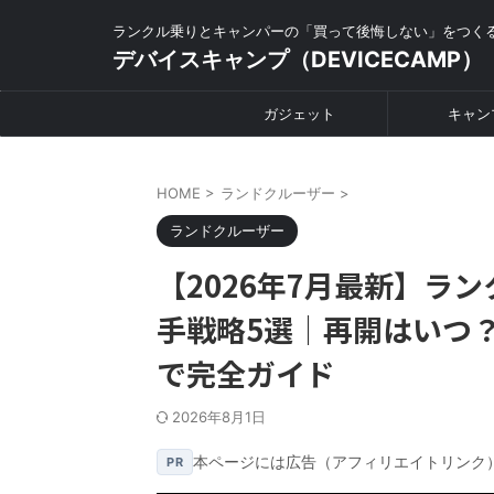
ランクル乗りとキャンパーの「買って後悔しない」をつく
デバイスキャンプ（DEVICECAMP）
ガジェット
キャン
HOME
>
ランドクルーザー
>
ランドクルーザー
【2026年7月最新】ラ
手戦略5選｜再開はいつ？
で完全ガイド
2026年8月1日
本ページには広告（アフィリエイトリンク
PR