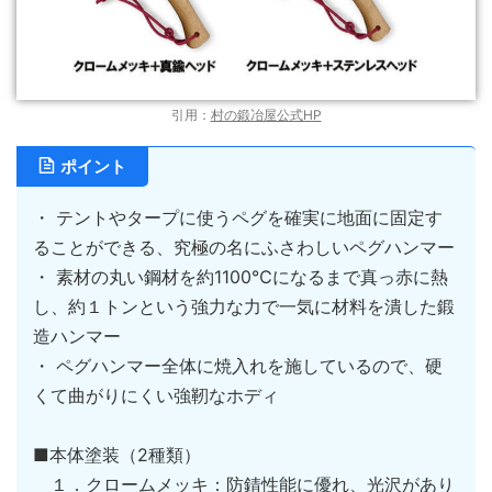
引用：
村の鍛冶屋公式HP
ポイント
・ テントやタープに使うペグを確実に地面に固定す
ることができる、究極の名にふさわしいペグハンマー
・ 素材の丸い鋼材を約1100℃になるまで真っ赤に熱
し、約１トンという強力な力で一気に材料を潰した鍛
造ハンマー
・ ペグハンマー全体に焼入れを施しているので、硬
くて曲がりにくい強靭なホディ
■本体塗装（2種類）
１．クロームメッキ：防錆性能に優れ、光沢があり