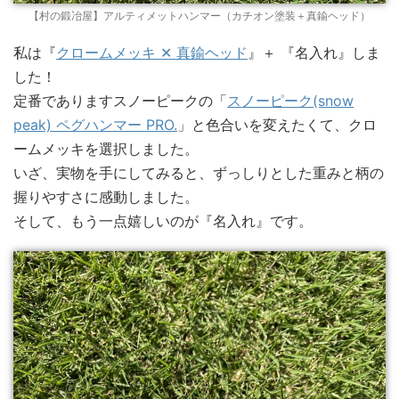
【村の鍛冶屋】アルティメットハンマー（カチオン塗装＋真鍮ヘッド）
私は『
クロームメッキ ✕ 真鍮ヘッド
』＋ 『名入れ』しま
した！
定番でありますスノーピークの「
スノーピーク(snow
peak) ペグハンマー PRO.
」と色合いを変えたくて、クロ
ームメッキを選択しました。
いざ、実物を手にしてみると、ずっしりとした重みと柄の
握りやすさに感動しました。
そして、もう一点嬉しいのが『名入れ』です。