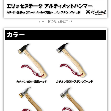
引用：
村の鍛冶屋公式HP