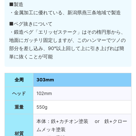
■製造
・金属加工に優れている、新潟県燕三条地域で製造
■ペグ抜きについて
・鍛造ペグ「エリッゼステーク」はその楕円形から、
地面にガッチリ固定しますが、このハンマーでツノの
部分を差し込み、90°以上回して上に引き上げれば簡
単に抜くことが可能
全周
303mm
ヘッド
102mm
重量
550g
本体：鉄+カチオン塗装 or 鉄+クロー
ムメッキ塗装
材質