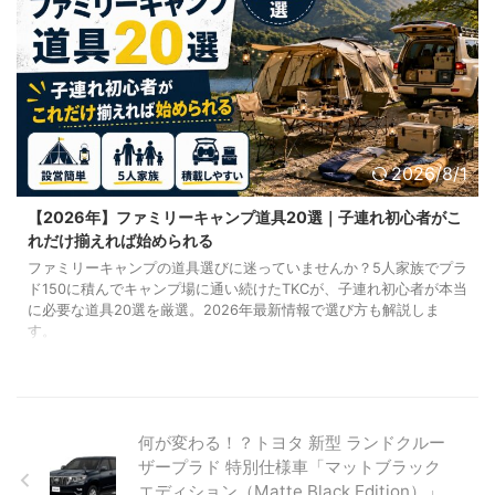
2026/8/1
【2026年】ファミリーキャンプ道具20選｜子連れ初心者がこ
れだけ揃えれば始められる
ファミリーキャンプの道具選びに迷っていませんか？5人家族でプラ
ド150に積んでキャンプ場に通い続けたTKCが、子連れ初心者が本当
に必要な道具20選を厳選。2026年最新情報で選び方も解説しま
す。
何が変わる！？トヨタ 新型 ランドクルー
ザープラド 特別仕様車「マットブラック
エディション（Matte Black Edition）」