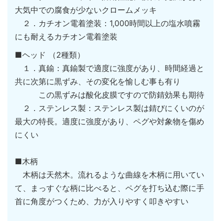
大気中での腐食が少ないクロームメッキ
２．カチオン電着塗装：1,000時間以上の塩水噴霧
にも耐えるカチオン電着塗装
■ヘッド （2種類）
１．真鍮：真鍮製で適度に強度があり、時間経過と
共に次第に黒ずみ、その変化を愉しむ事も有り
この黒ずみは酸化皮膜ですので防錆効果も期待
２．ステンレス製：ステンレス製は錆びにくいのが
最大の特長。適度に強度があり、ペグや対象物を傷め
にくい
■木柄
木柄は天然木。流れるような曲線を木柄に用いてい
て、まっすぐな柄に比べると、ペグを打ち込む際に手
首に角度がつくため、力が入りやすく叩きやすい