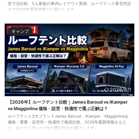
室寸法比較、5人家族の車内レイアウト実例、ルーフラック要否判定
まで2026年最新情報でお届けします。
キャンプ
2026/8/1
【2026年】ルーフテント比較｜James Baroud vs iKamper
vs Maggiolina 価格・設営・快適性で選ぶ正解は？
ルーフテント3大ブランドJames Baroud・iKamper・Maggiolinaを
価格・重量・設営性・快適性で徹底比較。2026年最新情報をもと
に、あなたに合った1台の選び方をお届けします。