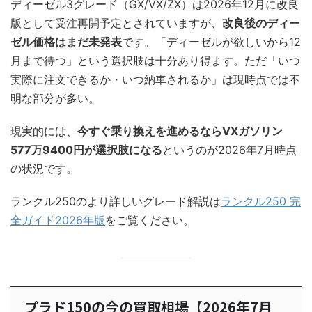
ディーゼル3グレード（GX/VX/ZX）は2026年12月に改良
版として受注再開予定とされていますが、
改良後のディー
ゼル価格はまだ未発表
です。「ディーゼルが欲しいから12
月まで待つ」という選択肢は十分あり得ます。ただ「いつ
実際に注文できるか・いつ納車されるか」は現時点では不
明な部分が多い。
現実的には、
今すぐ乗り換えを進めるならVXガソリン
577万9400円が選択肢になる
というのが2026年7月時点
の状況です。
ランクル250のより詳しいグレード解説は
ランクル250 完
全ガイド2026年版
をご覧ください。
プラド150の今の買取相場【2026年7月