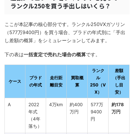
ランクル250を買う手出しはいくら？
ここが本記事の核心部分です。ランクル250VXガソリン
（577万9400円）を買う場合、プラドの年式別に「手出
し差額の概算」をシミュレーションしてみます。
下の表は
一括査定で売れた場合の概算
です。
ランク
差額
プラド
走行距
買取概
ル
（手出
ケース
の年式
離目安
算
250（V
し目
X）
安）
A
2022
4万km
約400
577万
約178
年式
万円
9400
万円
（4年
円
落ち）