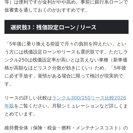
等）は便利ですが金利がやや高め。事前に銀行系ローンで
仮審査を通しておくのがおすすめです。
選択肢3：残価設定ローン / リース
「5年後に乗り換える前提で月々の負担を抑えたい」とい
う方には残価設定ローンやリースも選択肢です。ただしラ
ンクル250は残価設定率が高いとは言えない車種（新車価
格が高額なほどリスク分散が効きにくい）ため、「5年後
に必ず手放す」覚悟がある場合に限って検討が現実的で
す。
リースの詳しい比較は
ランクル300/250リース比較2026
年版
をご覧ください。月額シミュレーションなど詳しくま
とめています。
維持費全体（保険・税金・燃料・メンテナンスコスト）の