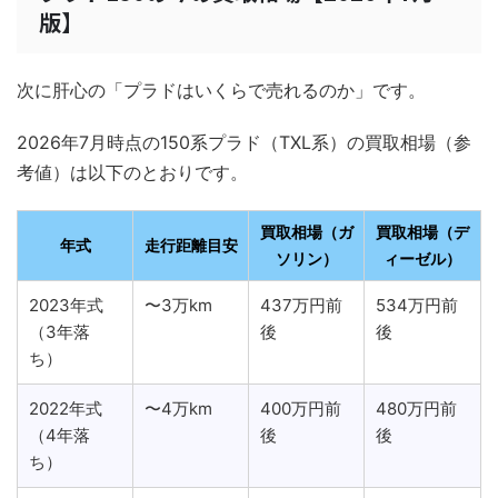
版】
次に肝心の「プラドはいくらで売れるのか」です。
2026年7月時点の150系プラド（TXL系）の買取相場（参
考値）は以下のとおりです。
買取相場（ガ
買取相場（デ
年式
走行距離目安
ソリン）
ィーゼル）
2023年式
〜3万km
437万円前
534万円前
（3年落
後
後
ち）
2022年式
〜4万km
400万円前
480万円前
（4年落
後
後
ち）