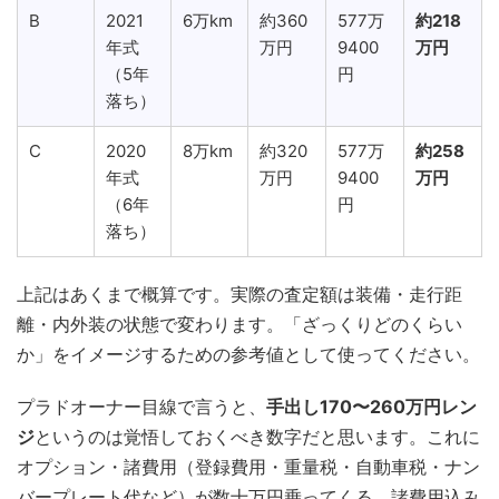
B
2021
6万km
約360
577万
約218
年式
万円
9400
万円
（5年
円
落ち）
C
2020
8万km
約320
577万
約258
年式
万円
9400
万円
（6年
円
落ち）
上記はあくまで概算です。実際の査定額は装備・走行距
離・内外装の状態で変わります。「ざっくりどのくらい
か」をイメージするための参考値として使ってください。
プラドオーナー目線で言うと、
手出し170〜260万円レン
ジ
というのは覚悟しておくべき数字だと思います。これに
オプション・諸費用（登録費用・重量税・自動車税・ナン
バープレート代など）が数十万円乗ってくる。諸費用込み