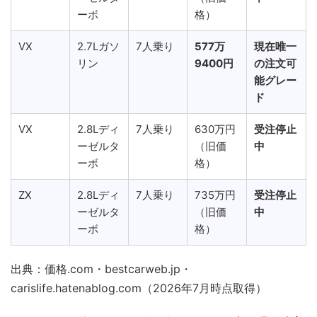
ーボ
格）
VX
2.7Lガソ
7人乗り
577万
現在唯一
リン
9400円
の注文可
能グレー
ド
VX
2.8Lディ
7人乗り
630万円
受注停止
ーゼルタ
（旧価
中
ーボ
格）
ZX
2.8Lディ
7人乗り
735万円
受注停止
ーゼルタ
（旧価
中
ーボ
格）
出典：価格.com・bestcarweb.jp・
carislife.hatenablog.com（2026年7月時点取得）