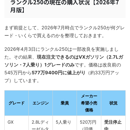
ランクル250の現在の購入状況【2026年7
月版】
まず前提として、2026年7月時点でランクル250が何グレ
ード・いくらで買えるのかを整理しておきます。
2026年4月3日にランクル250は一部改良を実施しまし
た。その結果、
現在注文できるのはVXガソリン（2.7Lガ
ソリン・7人乗り）1グレードのみ
です。価格は改良前の
545万円から
577万9400円に値上がり
（約33万円アッ
プ）しています。
メーカー
グレード
エンジン
乗員
希望小売
状況
価格
GX
2.8Lディ
5人乗り
520万円
受注停止
ーゼルタ
（旧価
中