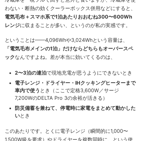
わない・断熱の効くクーラーボックス併用などにすると、
電気毛布＋スマホ系で1泊あたりおおむね300〜600Wh
レンジ
に収まることが多い、というのが私の実感です。
ということは——4,096Whや3,024Whという容量は、
「電気毛布メインの1泊」だけならどちらもオーバースペ
ック
なんですよね。差が本当に効いてくるのは、
2〜3泊の連泊
で現地充電が思うようにできないとき
電子レンジ・ドライヤー・IHクッキングヒーターまで
車内で使う
とき（ここで定格3,600W／サージ
7,200WのDELTA Pro 3の余裕が活きる）
防災備蓄を兼ねて、停電時に家電をまとめて動かした
い
とき
このあたりです。とくに電子レンジ（瞬間的に1,000〜
1,500W級を要求）やドライヤーを複数同時に、という使