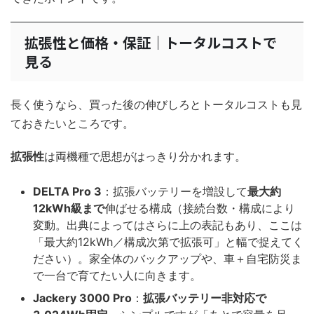
拡張性と価格・保証｜トータルコストで
見る
長く使うなら、買った後の伸びしろとトータルコストも見
ておきたいところです。
拡張性
は両機種で思想がはっきり分かれます。
DELTA Pro 3
：拡張バッテリーを増設して
最大約
12kWh級まで
伸ばせる構成（接続台数・構成により
変動。出典によってはさらに上の表記もあり、ここは
「最大約12kWh／構成次第で拡張可」と幅で捉えてく
ださい）。家全体のバックアップや、車＋自宅防災ま
で一台で育てたい人に向きます。
Jackery 3000 Pro
：
拡張バッテリー非対応で