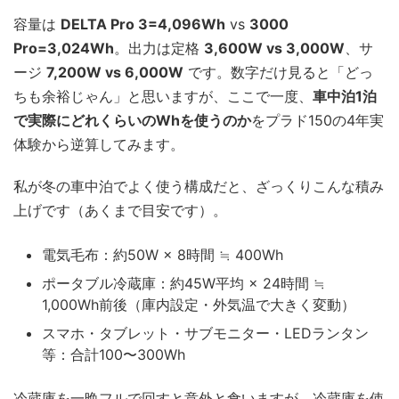
容量は
DELTA Pro 3=4,096Wh
vs
3000
Pro=3,024Wh
。出力は定格
3,600W vs 3,000W
、サ
ージ
7,200W vs 6,000W
です。数字だけ見ると「どっ
ちも余裕じゃん」と思いますが、ここで一度、
車中泊1泊
で実際にどれくらいのWhを使うのか
をプラド150の4年実
体験から逆算してみます。
私が冬の車中泊でよく使う構成だと、ざっくりこんな積み
上げです（あくまで目安です）。
電気毛布：約50W × 8時間 ≒ 400Wh
ポータブル冷蔵庫：約45W平均 × 24時間 ≒
1,000Wh前後（庫内設定・外気温で大きく変動）
スマホ・タブレット・サブモニター・LEDランタン
等：合計100〜300Wh
冷蔵庫を一晩フルで回すと意外と食いますが、冷蔵庫を使