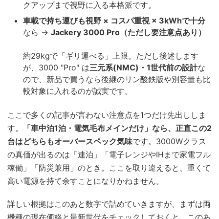
クアップまで視野に入る本格派です。
車載で持ち運びも視野 × コスパ重視 × 3kWhで十分
なら →
Jackery 3000 Pro（ただし要注意点あり）
約29kgで「ギリ運べる」上限。ただし後述します
が、3000 "Pro" は
三元系(NMC)・1世代前の設計
な
ので、新品で買うなら後継のリン酸鉄版や別容量も比
較対象に入れるのが誠実です。
ここで多くの記事が言わない注意点を1つだけ先出ししま
す。
「車中泊1泊・電気毛布メインだけ」なら、正直この2
台はどちらもオーバースペック気味
です。3000Wクラス
の真価が出るのは「連泊」「電子レンジやIHまで家電フル
稼働」「防災兼用」のとき。ここを取り違えると、重くて
高い電源を持て余すことになりかねません。
詳しい根拠はこのあと数字で詰めていきますが、まずは両
機種の現在価格と最新世代をチェックしておくと、このあ