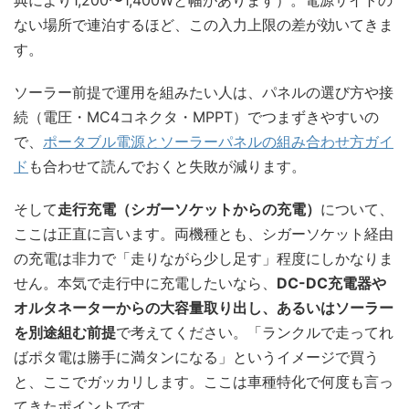
典により1,200〜1,400Wと幅があります）。電源サイトの
ない場所で連泊するほど、この入力上限の差が効いてきま
す。
ソーラー前提で運用を組みたい人は、パネルの選び方や接
続（電圧・MC4コネクタ・MPPT）でつまずきやすいの
で、
ポータブル電源とソーラーパネルの組み合わせ方ガイ
ド
も合わせて読んでおくと失敗が減ります。
そして
走行充電（シガーソケットからの充電）
について、
ここは正直に言います。両機種とも、シガーソケット経由
の充電は非力で「走りながら少し足す」程度にしかなりま
せん。本気で走行中に充電したいなら、
DC-DC充電器や
オルタネーターからの大容量取り出し、あるいはソーラー
を別途組む前提
で考えてください。「ランクルで走ってれ
ばポタ電は勝手に満タンになる」というイメージで買う
と、ここでガッカリします。ここは車種特化で何度も言っ
てきたポイントです。