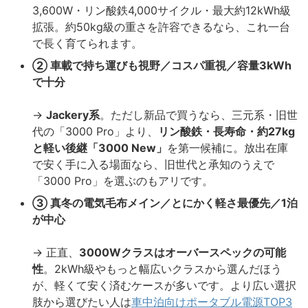
3,600W・リン酸鉄4,000サイクル・最大約12kWh級
拡張。約50kg級の重さを許容できるなら、これ一台
で長く育てられます。
② 車載で持ち運びも視野／コスパ重視／容量3kWh
で十分
→
Jackery系
。ただし新品で買うなら、三元系・旧世
代の「3000 Pro」より、
リン酸鉄・長寿命・約27kg
と軽い後継「3000 New」
を第一候補に。放出在庫
で安く手に入る場面なら、旧世代と承知のうえで
「3000 Pro」を選ぶのもアリです。
③ 真冬の電気毛布メイン／とにかく軽さ最優先／1泊
が中心
→ 正直、
3000Wクラスはオーバースペックの可能
性
。2kWh級やもっと幅広いクラスから選んだほう
が、軽くて安く済むケースが多いです。より広い選択
肢から選びたい人は
車中泊向けポータブル電源TOP3