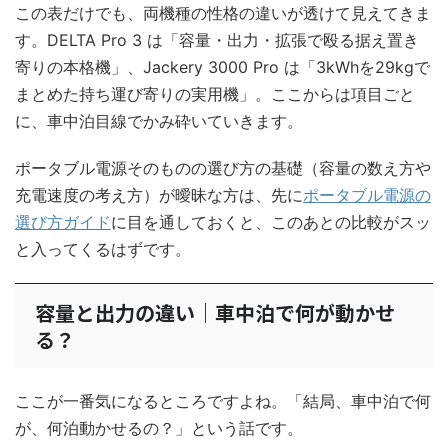
この表だけでも、両機種の性格の違いが透けて見えてきま
す。DELTA Pro 3 は「容量・出力・拡張で殴る据え置き
寄りの本格機」、Jackery 3000 Pro は「3kWhを29kgで
まとめた持ち運び寄りの実用機」。ここからは項目ごと
に、車中泊目線でかみ砕いていきます。
ポータブル電源そのものの選び方の基礎（容量の数え方や
充電速度の考え方）が曖昧な方は、先に
ポータブル電源の
選び方ガイド
に目を通しておくと、このあとの比較がスッ
と入ってくるはずです。
容量と出力の違い｜車中泊で何が動かせ
る？
ここが一番気になるところですよね。「結局、車中泊で何
が、何泊動かせるの？」という話です。