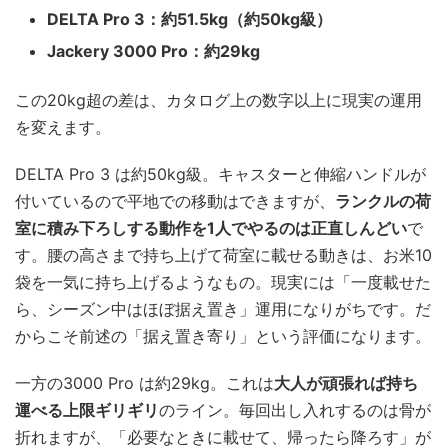
DELTA Pro 3：約51.5kg（約50kg級）
Jackery 3000 Pro：約29kg
この20kg超の差は、カタログ上の数字以上に現実の運用
を変えます。
DELTA Pro 3 は約50kg級。キャスターと伸縮ハンドルが
付いているので平地での移動はできますが、
ランクルの荷
室に積み下ろしする動作を1人でやるのは正直しんどい
で
す。腰の高さまで持ち上げて荷室に載せる動きは、お米10
袋を一気に持ち上げるようなもの。現実には「一度載せた
ら、シーズン中はほぼ据え置き」運用になりがちです。だ
からこそ前述の「据え置き寄り」という評価になります。
一方の3000 Pro は約29kg。これは
大人が頑張れば持ち
運べる上限ギリギリ
のライン。毎回出し入れするのは骨が
折れますが、「必要なときに載せて、帰ったら降ろす」が