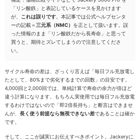
「リン酸鉄」と表記しているケースを見かけます
が、
これは誤りです
。本記事では公式ヘルプセンタ
ーの記載＝
三元系（NMC）
を正として扱います。誤
った情報のまま「リン酸鉄だから長寿命」と思って
買うと、期待とズレてしまうので注意してくださ
い。
サイクル寿命の差は、ざっくり言えば「毎日フル充放電し
たとして、80%まで劣化するまでの回数」の目安です。
4,000回と2,000回では、単純計算で寿命の余力が倍ほど
違う計算になります。もちろん実使用では毎日フル充放電
するわけではないので「即2倍長持ち」と断言はできませ
んが、
長く使う前提なら無視できない差
であることは確か
です。
そして、ここが誠実にお伝えすべきポイント。Jackeryに