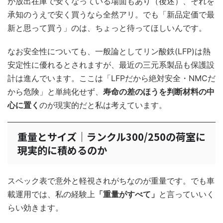
が放出在庫で安くなっている場面もあり（後述）、それを
承知のうえで安く買うなら全然アリ。でも「新品定価で最
新と思って買う」のは、ちょっと待ってほしいんです。
なお安全性についても、一般論としてリン酸鉄(LFP)は熱
安定性に優れるとされますが、最近の三元系製品も保護設
計は進んでいます。ここは「LFPだから絶対安全・NMCだ
から危険」と単純化せず、
寿命の差のほうを判断材料の中
心に置く
のが現実的だと私は考えています。
重量とサイズ｜ランクル300/250の荷室に
現実的に積めるのか
スペック表で意外と軽視されがちなのが重量です。でも車
載運用では、私の経験上
「重量がすべて」
と言っていいく
らい効きます。