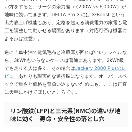
い方をすると、サージの余力差（7,200W vs 6,000W）が
地味に効いてきます。DELTA Pro 3 には X-Boost という
出力底上げ機能もあり、定格を超える消費電力の家電も電
圧を調整して動かせる場面があります（対応可否は機器に
よる点は注意）。
逆に「車中泊で電気毛布と冷蔵庫が回ればいい」レベルな
ら、3kWhもいらないケースは普通にあります。2kWh級
でも足りる人は多く、その場合は
Jackery 2000 Plusのレ
ビュー
あたりも現実的な選択肢になります。オーバースペ
ックで重さと価格を背負い込まないためにも、ここは正直
に天秤にかけてほしいところです。
リン酸鉄(LFP)と三元系(NMC)の違いが地
味に効く｜寿命・安全性の落とし穴