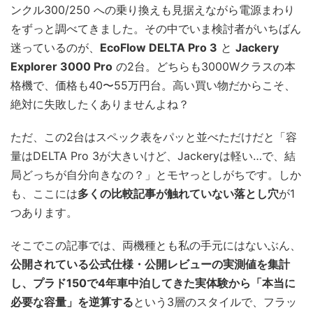
ンクル300/250 への乗り換えも見据えながら電源まわり
をずっと調べてきました。その中でいま検討者がいちばん
迷っているのが、
EcoFlow DELTA Pro 3
と
Jackery
Explorer 3000 Pro
の2台。どちらも3000Wクラスの本
格機で、価格も40〜55万円台。高い買い物だからこそ、
絶対に失敗したくありませんよね？
ただ、この2台はスペック表をパッと並べただけだと「容
量はDELTA Pro 3が大きいけど、Jackeryは軽い…で、結
局どっちが自分向きなの？」とモヤっとしがちです。しか
も、ここには
多くの比較記事が触れていない落とし穴
が1
つあります。
そこでこの記事では、両機種とも私の手元にはないぶん、
公開されている公式仕様・公開レビューの実測値を集計
し、プラド150で4年車中泊してきた実体験から「本当に
必要な容量」を逆算する
という3層のスタイルで、フラッ