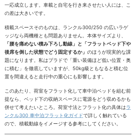
一応成立します。車載と自宅を行き来させたい人には、こ
の差は大きいです。
積載スペースそのものは、ランクル300/250 の広いラゲ
ッジなら両機種とも問題ありません。本体サイズより、
「腰を痛めない積み下ろし動線」と「フラットベッド下や
後席を倒した状態でどう固定するか」
のほうが現実的な課
題になります。私はプラドで「重い装備ほど低い位置・奥
に積む」を徹底していますが、50kg級ともなると積む位
置を間違えると走行中の重心にも影響します。
このあたり、荷室をフラット化して車中泊ベッドを組む前
提なら、ベッド下の収納スペースに電源をどう収めるかも
併せて考えたいところ。荷室寸法とフラット化の具体は
ラ
ンクル300 車中泊フラット化ガイド
で詳しく触れている
ので、積載動線をイメージする参考にしてください。