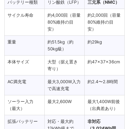
バッテリー種類
リン酸鉄（LFP）
三元系（NMC）
サイクル寿命
約4,000回（容量
約2,000回（容量
80%維持の目
80%維持の目
安）
安）
重量
約51.5kg（約
約29kg
50kg級）
本体サイズ
大型（据え置き
約47×37×36cm
寄り）
AC満充電
最大3,000W入力
約2.4〜2.8時間
で高速充電
ソーラー入力
最大2,600W
最大1,400W前後
（最大）
（出典差あり）
拡張バッテリー
対応・最大約
非対応
12kWh級まで
（3,024Wh固