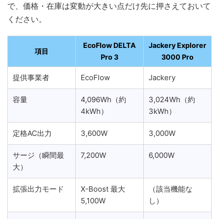
で、価格・在庫は変動が大きい点だけ先に押さえておいて
ください。
EcoFlow DELTA
Jackery Explorer
項目
Pro 3
3000 Pro
提供事業者
EcoFlow
Jackery
容量
4,096Wh（約
3,024Wh（約
4kWh）
3kWh）
定格AC出力
3,600W
3,000W
サージ（瞬間最
7,200W
6,000W
大）
拡張出力モード
X-Boost 最大
（該当機能な
5,100W
し）