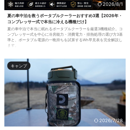
2026/8/1
夏の車中泊を救うポータブルクーラーおすすめ3選【2026年・
コンプレッサー式で本当に冷える機種だけ】
夏の車中泊で本当に眠れるポータブルクーラーを厳選3機種紹介。コ
ンプレッサー式を中心に冷房能力・消費電力・排熱処理の選び方3基
準と、ポータブル電源の一晩持ちを試算するWh早見表を完全解説し
ます。
キャンプ
2026/7/28