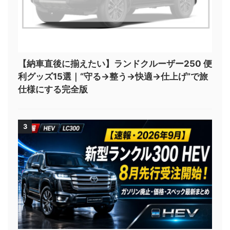
【納車直後に揃えたい】ランドクルーザー250 便
利グッズ15選｜“守る→整う→快適→仕上げ”で旅
仕様にする完全版
3