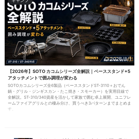
キャンプ
2026/8/1
【2026年】SOTO カコムシリーズ全解説｜ベーススタンド+5
アタッチメントで囲み調理が変わる
SOTOカコムシリーズ全6製品（ベーススタンドST-3110＋おでん
鍋・グリル・ジンギスカン・たこ焼き・スモーカー）を実用目線で
全解説。ST-310/340資産を活かして家族で囲む卓上展開、ユニフレ
ームファイアグリルとの棲み分け、買うべき3パターンまでまとめま
す。