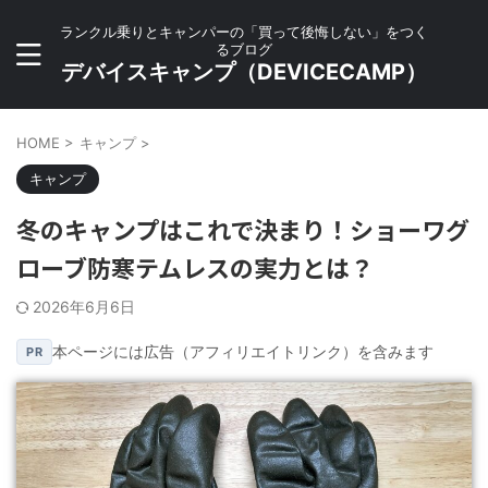
ランクル乗りとキャンパーの「買って後悔しない」をつく
るブログ
デバイスキャンプ（DEVICECAMP）
HOME
>
キャンプ
>
キャンプ
冬のキャンプはこれで決まり！ショーワグ
ローブ防寒テムレスの実力とは？
2026年6月6日
本ページには広告（アフィリエイトリンク）を含みます
PR