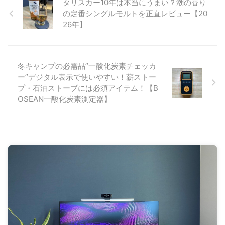
タリスカー10年は本当にうまい？潮の香り
の定番シングルモルトを正直レビュー【20
26年】
冬キャンプの必需品”一酸化炭素チェッカ
ー”デジタル表示で使いやすい！薪ストー
プ・石油ストーブには必須アイテム！【B
OSEAN一酸化炭素測定器】