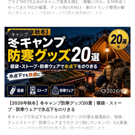
プラド150で5人分のキャンプ道具を積む「積載パズル」を10年近く
やってきたTKCが厳選。テント内の片付け・車のトランク整理が劇
的に変わるキャンプ収納グッズ20選を徹底解説します。
キャンプ
2026/8/1
【2026年秋冬】冬キャンプ防寒グッズ20選｜寝袋・ストー
ブ・防寒ウェアで氷点下をのりきる
冬キャンプで氷点下をのりきる防寒グッズ20選を厳選紹介。寝袋・
テントストーブ・防寒ウェアまでカテゴリ別にランキング。5人家族
キャンパーTKCが投資対効果の高い選び方を解説します。