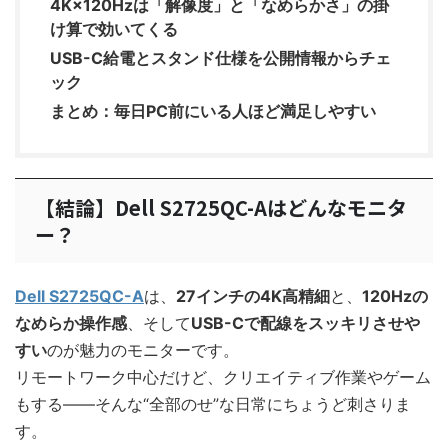
4K×120Hzは「解像度」と「なめらかさ」の掛
け算で効いてくる
USB-C給電とスタンド仕様を公開情報からチェ
ック
まとめ：毎日PC前にいる人ほど満足しやすい
【結論】Dell S2725QC-Aはどんなモニタ
ー？
Dell S2725QC-A
は、
27インチの4K高精細
と、
120Hzの
なめらか操作感
、そして
USB-Cで配線をスッキリさせや
すい
のが魅力のモニターです。
リモートワーク中心だけど、クリエイティブ作業やゲーム
もする――そんな“全部のせ”な日常にちょうど刺さりま
す。