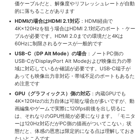
価ケーブルだと、解像度やリフレッシュレートが自動
的に落ちることがあります
HDMIの場合はHDMI 2.1対応
：HDMI経由で
4K×120Hzを狙う場合はHDMI 2.1対応のポート・ケー
ブルが必要です。HDMI 2.0までの環境だと4Kは
60Hzに制限されるケースが一般的です
USB-C（DP Alt Mode）の場合
：ノートPC側の
USB-CがDisplayPort Alt Modeおよび映像出力の帯
域に対応しているか確認が必要です。USB-C端子が
あっても映像出力非対応・帯域不足のポートもあるた
め注意です
GPU（グラフィックス）側の対応
：内蔵GPUでも
4K×120Hzの出力自体は可能な場合が多いですが、動
画編集やゲームで実際に120fps前後を出し切るに
は、それなりのGPU性能が必要になります。「モニタ
ーは120Hz対応だがPC側の描画がついてこない」状
態だと、体感の恩恵は限定的になる点は理解しておき
たいところです