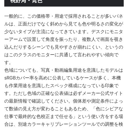
一般的に、この価格帯・用途で採用されることが多いパネ
ルは、正面だけでなく斜めから見ても色や明るさの変化が
少ないタイプが主流になってきています。デスクにモニタ
ーアームで設置して角度を振ったり、複数人で画面を覗き
込んだりするシーンでも見やすさが崩れにくい、というの
はこのクラスのモニターに共通して言われやすい傾向で
す。
色域についても、写真・動画編集用途を意識したモデルは
sRGBカバー率を高めに公表しているケースが多く、本機
も作業用途を意識したスペック構成になっている印象で
す。ただし色域の正確な公表値は必ずメーカー公式サイト
の最新情報で確認してください。個体差や測定条件によっ
て数値の見え方が変わることもあるため、「色にシビアな
仕事で最終的な色校正まで任せる」という使い方をする場
合は、別途カラーキャリブレーションツールでの調整を検