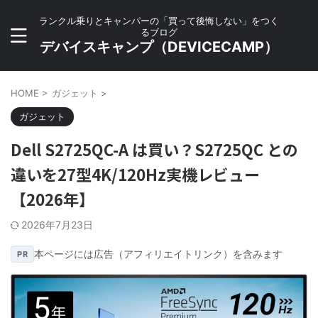
ランクル乗りとキャンパーの「買って後悔しない」をつく
るブログ
デバイスキャンプ（DEVICECAMP）
HOME
>
ガジェット
>
ガジェット
Dell S2725QC-A は買い？S2725QC との
違いを27型4K/120Hz実機レビュー
【2026年】
2026年7月23日
本ページには広告（アフィリエイトリンク）を含みます
PR