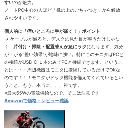
すい
のが魅力。
ノートPC中心の人ほど「机の上のごちゃつき」から解放
されやすいです。
個人的に「痒いところに手が届く！」ポイント
→ ケーブルが減ると、デスクの見た目が整うだけじゃな
く、
片付け・掃除・配置替えが急にラク
になります。気分
が上がる“整い効果”が地味に強い。特にこのモニタはPCと
の接続がUSB-C １本のみでPCと接続できます。というこ
とは・・・周辺機器はモニタに接続しているだけでOKな
のです！！！モニタがドック機能を備えてくれているとい
うこと。もう、本当に、、、神です。
※最大65Wの電源供給なので、そこは注意です
Amazonで価格・レビュー確認