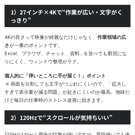
1）27インチ×4Kで“作業が広い・文字がく
っきり”
4Kの良さって映像が綺麗なだけじゃなく、
作業領域の広
さ
が一番のポイントです。
Excel、ブラウザ、チャット、資料…を並べても窮屈にな
りにくく、ウィンドウ整理がラク。
個人的に「痒いところに手が届く！」ポイント
→ 画面を分割しても文字がつぶれにくいので、「拡大し
すぎて表示量が減る問題」が起きにくいのが最高。地味だ
けど毎日の仕事時のストレス改善に効きます。
2）120Hzで“スクロールが気持ちいい”
120Hzはゲーム用途の印象が強いですが、普段使いでも体