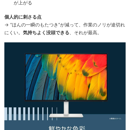
が上がる
個人的に刺さる点
→ “ほんの一瞬のもたつき”が減って、作業のノリが途切れ
にくい。
気持ちよく没頭できる
、それが最高。