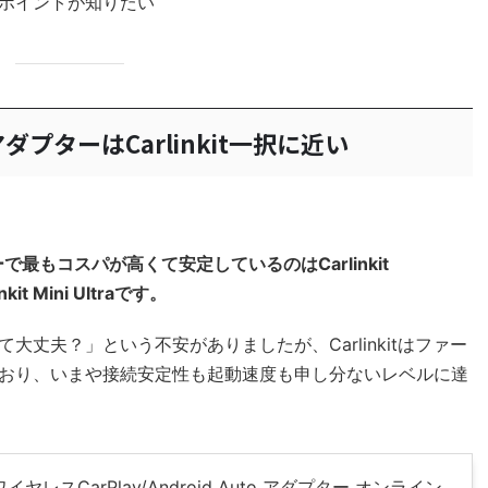
ポイントが知りたい
アダプターはCarlinkit一択に近い
ーで最もコスパが高くて安定しているのはCarlinkit
t Mini Ultraです。
丈夫？」という不安がありましたが、Carlinkitはファー
おり、いまや接続安定性も起動速度も申し分ないレベルに達
5.0 ワイヤレスCarPlay/Android Auto アダプター オンライン