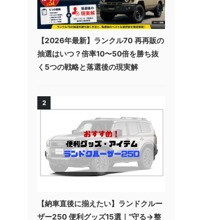
【2026年最新】ランクル70 再再販の
抽選はいつ？倍率10〜50倍を勝ち抜
く5つの戦略と落選後の現実解
2
【納車直後に揃えたい】ランドクルー
ザー250 便利グッズ15選｜“守る→整