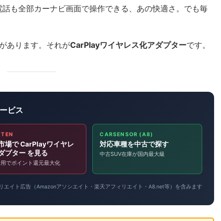
yも電話も全部カーナビ画面で操作できる、あの快適さ。でも毎
。
があります。それが
CarPlayワイヤレス化アダプター
です。
ービス
UTEN
CARSENSOR (A8)
場で CarPlayワイヤレ
対応車種を中古で探す
ダプター を見る
中古SUV在庫が国内最大級
活用でポイント還元最大化
エイト広告（Amazonアソシエイト・楽天アフィリエイト・A8.net等）を含みます