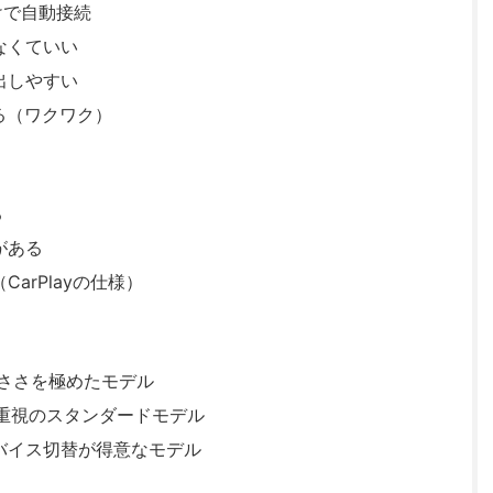
けで自動接続
なくていい
出しやすい
る（ワクワク）
る
がある
arPlayの仕様）
速さと小ささを極めたモデル
｜安定性重視のスタンダードモデル
｜複数デバイス切替が得意なモデル