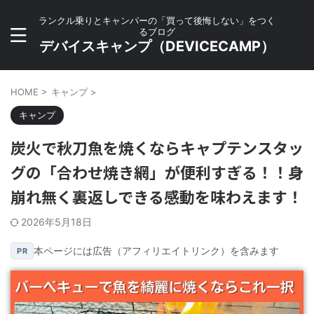
ランクル乗りとキャンパーの「買って後悔しない」をつく
るブログ
デバイスキャンプ（DEVICECAMP）
HOME
>
キャンプ
>
キャンプ
炭火で秋刀魚を焼くならキャプテンスタッ
グの「合わせ焼き網」が便利すぎる！！身
崩れ無く裏返しできる感動を味わえます！
2026年5月18日
本ページには広告（アフィリエイトリンク）を含みます
PR