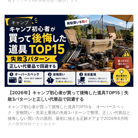
種までプラド4年所有目線で解説します。
キャンプ
2026/8/1
【2026年】キャンプ初心者が買って後悔した道具TOP15｜失
敗3パターンと正しい代替品で回避する
キャンプ初心者が買って後悔した道具TOP15を、オーバースペッ
ク・安物買い・見栄え重視の失敗3パターンで整理。正しい代替品と
後悔しない買い方の原則、最初に揃える正解ギアまで2026年6月時
点の最新情報でまとめます。