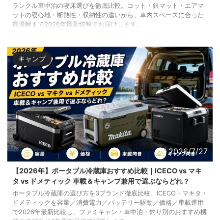
ランクル車中泊の寝床選びを徹底比較。コット・銀マット・エアマ
ットの寝心地・断熱性・収納性の違いから、車内スペースに合った
最適解まで2026年最新情報でお届けします。
キャンプ
2026/7/27
【2026年】ポータブル冷蔵庫おすすめ比較｜ICECO vs マキ
タ vs ドメティック 車載＆キャンプ兼用で選ぶならどれ？
ポータブル冷蔵庫の選び方を3ブランド徹底比較。ICECO・マキタ・
ドメティックを容量／消費電力／バッテリー駆動／価格／車載運用
で2026年最新比較し、ファミキャン・車中泊・釣り別のおすすめ機