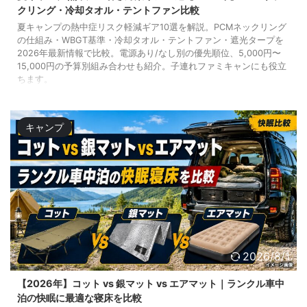
クリング・冷却タオル・テントファン比較
夏キャンプの熱中症リスク軽減ギア10選を解説。PCMネックリング
の仕組み・WBGT基準・冷却タオル・テントファン・遮光タープを
2026年最新情報で比較。電源あり/なし別の優先順位、5,000円〜
15,000円の予算別組み合わせも紹介。子連れファミキャンにも役立
ちます。
キャンプ
2026/8/1
【2026年】コット vs 銀マット vs エアマット｜ランクル車中
泊の快眠に最適な寝床を比較