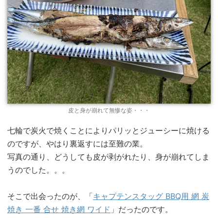
皮と身が崩れて無惨な姿・・・
七輪で炭火で焼くことによりパリッとジューシーに焼ける
のですが、やはり裏返すには至難の業。
写真の通り、どうしても皮が剥がれたり、身が崩れてしま
うのでした。。。
そこで出会ったのが、「
キャプテンスタッグ BBQ用 網 炭
焼き 一番 合せ 焼き網 ワイド
」だったのです。