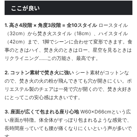
ここが良い
1. 高さ4段階 × 角度3段階 = 全10スタイル
ロースタイル
（32cm）から焚き火スタイル（18cm）、ハイスタイル
（42cm）まで、1脚でシーンに合わせて変形できます。食
事のときはハイ、焚き火のときはロー、星空を見るときは
リクライニング……この万能さ、最高です。
2. コットン素材で焚き火に強い
シート素材がコットンな
ので、焚き火の火の粉が飛んできても穴が開きにくい。ポ
リエステル製のチェアは一発で穴が開くので、焚き火好き
にとってこの安心感は大きいです。
3. 座面が広くて包まれる座り心地
W60×D66cmという広
い座面が特徴。体全体がすっぽり包まれるような感覚で、
長時間座っていても腰が痛くなりにくいという声が多いで
す。