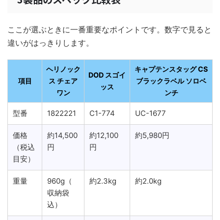
ここが選ぶときに一番重要なポイントです。数字で見ると
違いがはっきりします。
ヘリノック
キャプテンスタッグ CS
DOD スゴイ
項目
ス チェア
ブラックラベル ソロベ
ッス
ワン
ンチ
型番
1822221
C1-774
UC-1677
価格
約14,500
約12,100
約5,980円
（税込
円
円
目安）
重量
960g（
約2.3kg
約2.0kg
収納袋
込）