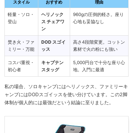
スタイル
おすすめ
理由
軽量・ソロ・
ヘリノック
960gの圧倒的軽さ。座り
登山
ス チェアワ
心地も妥協なし
ン
焚き火・ファ
DOD スゴイ
高さ4段階変更。コットン
ミリー・万能
ッス
素材で火の粉にも強い
コスパ重視・
キャプテン
5,000円台で十分な座り心
初心者
スタッグ
地。入門に最適
私の場合、ソロキャンプにはヘリノックス、ファミリーキ
ャンプにはDODスゴイッスを使い分けています。この2脚
体制が個人的には最強だという結論に至りました。