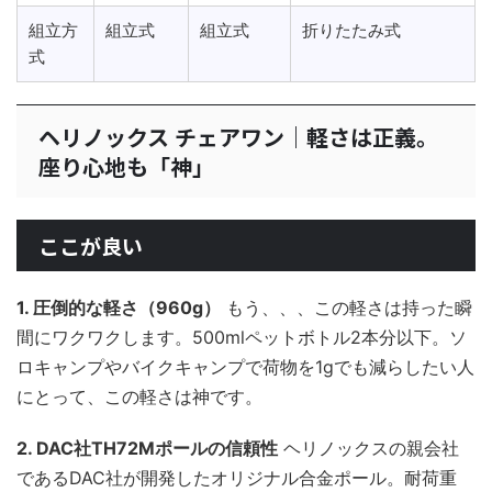
組立方
組立式
組立式
折りたたみ式
式
ヘリノックス チェアワン｜軽さは正義。
座り心地も「神」
ここが良い
1. 圧倒的な軽さ（960g）
もう、、、この軽さは持った瞬
間にワクワクします。500mlペットボトル2本分以下。ソ
ロキャンプやバイクキャンプで荷物を1gでも減らしたい人
にとって、この軽さは神です。
2. DAC社TH72Mポールの信頼性
ヘリノックスの親会社
であるDAC社が開発したオリジナル合金ポール。耐荷重