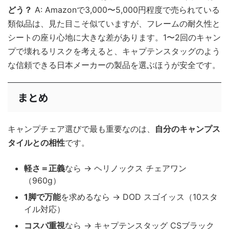
どう？
A: Amazonで3,000〜5,000円程度で売られている
類似品は、見た目こそ似ていますが、フレームの耐久性と
シートの座り心地に大きな差があります。1〜2回のキャン
プで壊れるリスクを考えると、キャプテンスタッグのよう
な信頼できる日本メーカーの製品を選ぶほうが安全です。
まとめ
キャンプチェア選びで最も重要なのは、
自分のキャンプス
タイルとの相性
です。
軽さ＝正義
なら → ヘリノックス チェアワン
（960g）
1脚で万能
を求めるなら → DOD スゴイッス（10スタ
イル対応）
コスパ重視
なら → キャプテンスタッグ CSブラック