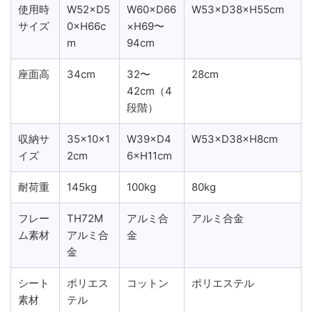
使用時
W52×D5
W60×D66
W53×D38×H55cm
サイズ
0×H66c
×H69〜
m
94cm
座面高
34cm
32〜
28cm
42cm（4
段階）
収納サ
35×10×1
W39×D4
W53×D38×H8cm
イズ
2cm
6×H11cm
耐荷重
145kg
100kg
80kg
フレー
TH72M
アルミ合
アルミ合金
ム素材
アルミ合
金
金
シート
ポリエス
コットン
ポリエステル
素材
テル