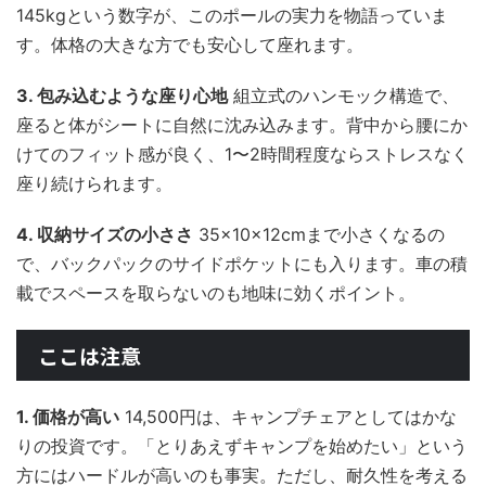
145kgという数字が、このポールの実力を物語っていま
す。体格の大きな方でも安心して座れます。
3. 包み込むような座り心地
組立式のハンモック構造で、
座ると体がシートに自然に沈み込みます。背中から腰にか
けてのフィット感が良く、1〜2時間程度ならストレスなく
座り続けられます。
4. 収納サイズの小ささ
35×10×12cmまで小さくなるの
で、バックパックのサイドポケットにも入ります。車の積
載でスペースを取らないのも地味に効くポイント。
ここは注意
1. 価格が高い
14,500円は、キャンプチェアとしてはかな
りの投資です。「とりあえずキャンプを始めたい」という
方にはハードルが高いのも事実。ただし、耐久性を考える