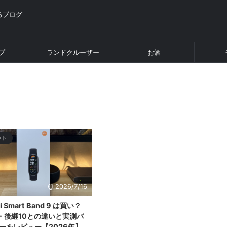
るブログ
プ
ランドクルーザー
お酒
ット
2026/7/16
i Smart Band 9 は買い？
・後継10との違いと実測バ
ーをレビュー【2026年】