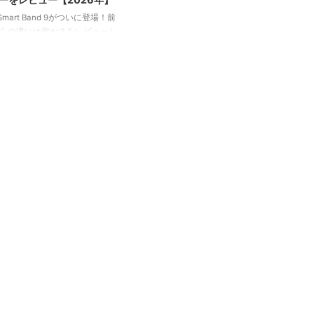
i Smart Band 9がついに登場！前
からの違いは何か？をレビューし
aomi Smart Band シリーズとし
に完成度が高いスマートウォッチ
。Xiaomi Smart Band 9のス
をぜひご覧ください。