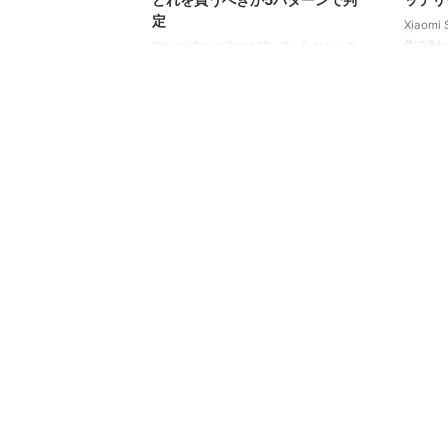
定
Xiaom
作の8
Xiaomi Smart Band 10・9・9 Activeの
ます。Xi
違いを徹底比較。世代×グレード×価格
て非常
の3軸で何が変わるか、GPSやSuicaは使
となります
えるのかを2026年最新情報で整理。最
ペック
新10に6,280円払う価値があるか、5パ
ターン別にどれを買うべきか判定しま
す。