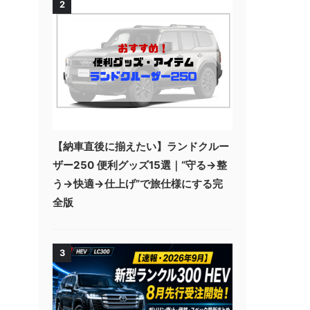
2
【納車直後に揃えたい】ランドクルー
ザー250 便利グッズ15選｜“守る→整
う→快適→仕上げ”で旅仕様にする完
全版
3