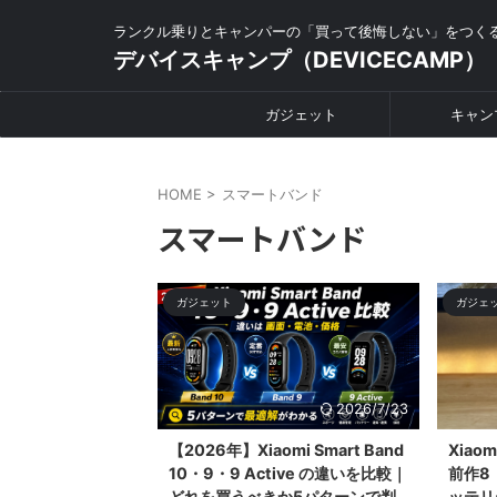
ランクル乗りとキャンパーの「買って後悔しない」をつく
デバイスキャンプ（DEVICECAMP）
ガジェット
キャン
HOME
>
スマートバンド
スマートバンド
ガジェット
ガジェ
2026/7/23
【2026年】Xiaomi Smart Band
Xiaom
10・9・9 Active の違いを比較｜
前作8
どれを買うべきか5パターンで判
ッテリ