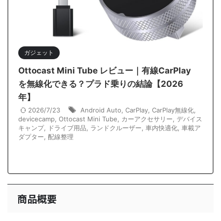
ガジェット
Ottocast Mini Tube レビュー｜有線CarPlay
を無線化できる？プラド乗りの結論【2026
年】
2026/7/23
Android Auto
,
CarPlay
,
CarPlay無線化
,
devicecamp
,
Ottocast Mini Tube
,
カーアクセサリー
,
デバイス
キャンプ
,
ドライブ用品
,
ランドクルーザー
,
車内快適化
,
車載ア
ダプター
,
配線整理
商品概要