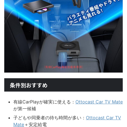
条件別おすすめ
有線CarPlayが確実に使える：
Ottocast Car TV Mate
が第一候補
子どもや同乗者の待ち時間が多い：
Ottocast Car TV
Mate
＋安定給電