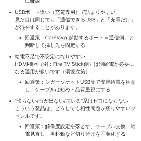
に確認
USBポート違い（充電専用）で詰まりやすい
見た目は同じでも「通信できるUSB」と「充電だけ」
が混在することがあります。
回避策：CarPlayが起動するポート＝通信側、と
判断して挿し先を固定する
給電不足で不安定になりやすい
HDMI機器（例：Fire TV Stick側）は別給電が必要に
なる運用が多いです（環境次第）。
回避策：シガーソケットUSB等で安定給電を用意
し、ケーブルは短め・品質重視にする
“映らない/音が出ない/ズレる”系はゼロにならない
こういう製品は、どうしても相性問題が残りやすいジ
ャンルです。
回避策：解像度設定を落とす、ケーブル交換、給
電見直し、再起動など切り分けを手順化する