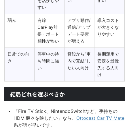
を活かしや
い
すい
すい
弱み
有線
アプリ動作/
導入コスト
CarPlay前
通信/アップ
が大きくな
提・ポート
デート要素
りやすい
相性が怖い
が増える
日常での向
停車中の待
普段から“車
長期運用で
き
ち時間に強
内で完結”し
安定を最優
い
たい人向け
先する人向
け
結局どれを選ぶべきか
「Fire TV Stick、NintendoSwitchなど、手持ちの
HDMI機器を映したい」なら、
Ottocast Car TV Mate
系が話が早いです。