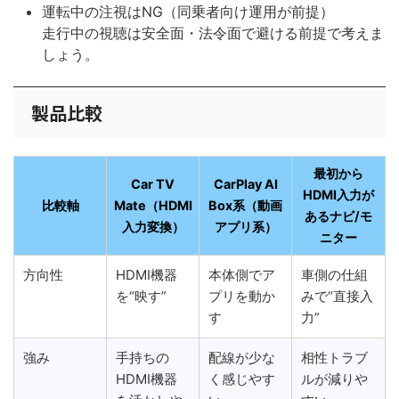
運転中の注視はNG（同乗者向け運用が前提）
走行中の視聴は安全面・法令面で避ける前提で考えま
しょう。
製品比較
最初から
Car TV
CarPlay AI
HDMI入力が
比較軸
Mate（HDMI
Box系（動画
あるナビ/モ
入力変換）
アプリ系）
ニター
方向性
HDMI機器
本体側でア
車側の仕組
を“映す”
プリを動か
みで“直接入
す
力”
強み
手持ちの
配線が少な
相性トラブ
HDMI機器
く感じやす
ルが減りや